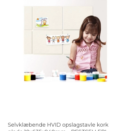
Selvklæbende HVID opslagstavle kork