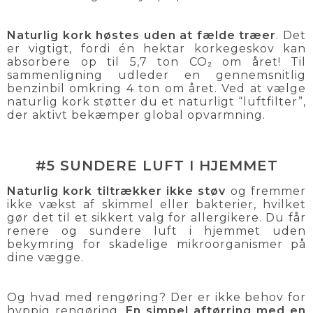
Naturlig kork høstes uden at fælde træer
. Det
er vigtigt, fordi én hektar korkegeskov kan
absorbere op til 5,7 ton CO₂ om året! Til
sammenligning udleder en gennemsnitlig
benzinbil omkring 4 ton om året. Ved at vælge
naturlig kork støtter du et naturligt “luftfilter”,
der aktivt bekæmper global opvarmning.
#5 SUNDERE LUFT I HJEMMET
Naturlig kork tiltrækker ikke støv
og fremmer
ikke vækst af skimmel eller bakterier, hvilket
gør det til et sikkert valg for allergikere. Du får
renere og sundere luft i hjemmet uden
bekymring for skadelige mikroorganismer på
dine vægge.
Og hvad med rengøring? Der er ikke behov for
hyppig rengøring.
En simpel aftørring med en