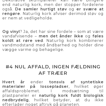
Dekorative skumpaneler kan være billigere
end naturlig kork, men der stopper fordelene
også.
De samler hurtigt støv
og
er svære at
rengøre
. Naturlig kork afviser derimod støv og
er nem at vedligeholde.
Og vinyl
? Ja, det har sine fordele – som at være
vandafvisende –
men det ånder ikke
og
føles
koldt at røre ved
. Naturlig kork kombinerer
vandmodstand med åndbarhed og holder dine
vægge varme og behagelige.
#4 NUL AFFALD, INGEN FÆLDNING
AF TRÆER
Hvert år
ender
tonsvis af syntetiske
materialer på lossepladser
, hvilket øger
affaldsproblemet. I modsætning til
plastpaneler er
naturlig kork fuldt biologisk
nedbrydelig
, hvilket betyder, at du ikke
efterlader noget aftryk på planeten.