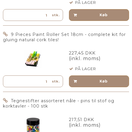
PÅ LAGER
Køb
stk.
9 Pieces Paint Roller Set 18cm - complete kit for
gluing natural cork tiles!
227,45 DKK
(inkl. moms)
PÅ LAGER
Køb
stk.
Tegnestifter assorteret nåle - pins til stof og
korktavler - 100 stk
217,51 DKK
(inkl. moms)