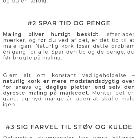
og du er færdig.
#2 SPAR TID OG PENGE
Maling bliver hurtigt beskidt
, efterlader
mærker, og før du ved af det, er det tid til at
male igen. Naturlig kork løser dette problem
én gang for alle. Spar den tid og de penge, du
før brugte på maling.
Glem alt om konstant vedligeholdelse –
naturlig kork er mere modstandsdygtig over
for snavs
og
daglige pletter end selv den
dyreste maling på markedet
. Monter det én
gang, og nyd mange år uden at skulle male
igen.
#3 SIG FARVEL TIL STØV OG KULDE