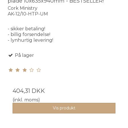
plade 10x635x940mm - BESTSELLER!
Cork Ministry
AK-12/10-HTP-UM
- sikker betaling!
- billig forsendelse!
- lynhurtig levering!
På lager
404,31 DKK
(inkl. moms)
Vis produkt