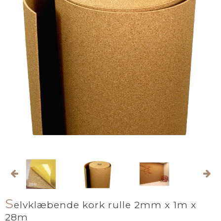
S
elvklæbende kork rulle 2mm x 1m x
28m