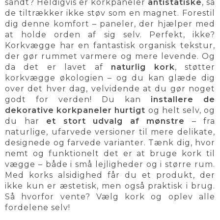
sandt? Heldigvis er korkpaneler
antistatiske
, så
de tiltrækker ikke støv som en magnet. Forestil
dig denne komfort – paneler, der hjælper med
at holde orden af sig selv. Perfekt, ikke?
Korkvægge har en fantastisk organisk tekstur,
der gør rummet varmere og mere levende. Og
da det er lavet af
naturlig kork
, støtter
korkvægge økologien – og du kan glæde dig
over det hver dag, velvidende at du gør noget
godt for verden! Du kan
installere de
dekorative korkpaneler hurtigt
og helt selv, og
du har
et stort udvalg af mønstre
– fra
naturlige, ufarvede versioner til mere delikate,
designede og farvede varianter. Tænk dig, hvor
nemt og funktionelt det er at bruge kork til
vægge – både i små lejligheder og i større rum.
Med korks alsidighed får du et produkt, der
ikke kun er æstetisk, men også praktisk i brug.
Så hvorfor vente? Vælg kork og oplev alle
fordelene selv!