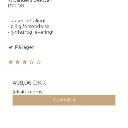
Wicanders Dekwall
RY11001
- sikker betaling!
- billig forsendelse!
- lynhurtig levering!
På lager
498,06 DKK
(ekskl. moms)
Vis produkt