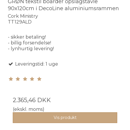
GRØN tekstil boarder opslagstavle
90x120cm i DecoLine aluminiumsrammen
Cork Ministry
TT129ALD
- sikker betaling!
- billig forsendelse!
- lynhurtig levering!
Leveringstid: 1 uge
2.365,46 DKK
(ekskl. moms)
Vis produkt