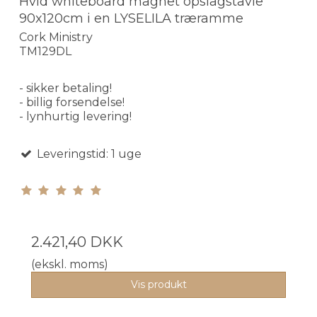
Hvid whiteboard magnet opslagstavle
90x120cm i en LYSELILA træramme
Cork Ministry
TM129DL
- sikker betaling!
- billig forsendelse!
- lynhurtig levering!
Leveringstid: 1 uge
2.421,40 DKK
(ekskl. moms)
Vis produkt