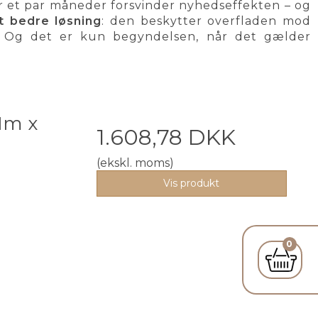
er et par måneder forsvinder nyhedseffekten – og
t bedre løsning
: den beskytter overfladen mod
de. Og det er kun begyndelsen, når det gælder
 1m x
1.608,78 DKK
(ekskl. moms)
Vis produkt
0