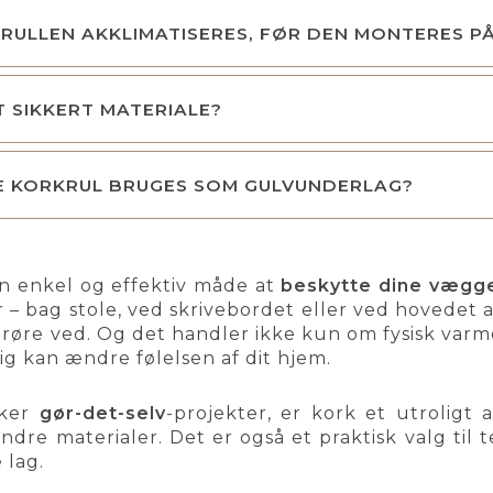
RULLEN AKKLIMATISERES, FØR DEN MONTERES P
T SIKKERT MATERIALE?
E KORKRUL BRUGES SOM GULVUNDERLAG?
en enkel og effektiv måde at
beskytte dine vægg
– bag stole, ved skrivebordet eller ved hovedet a
 røre ved. Og det handler ikke kun om fysisk varme
lig kan ændre følelsen af dit hjem.
sker
gør-det-selv
-projekter, er kork et utroligt 
re materialer. Det er også et praktisk valg til 
 lag.