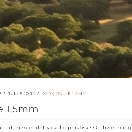
P
/
RULLEKORK
/
KORK RULLE 1,5MM
le 1,5mm
t ud, men er det virkelig praktisk? Og hvor ma