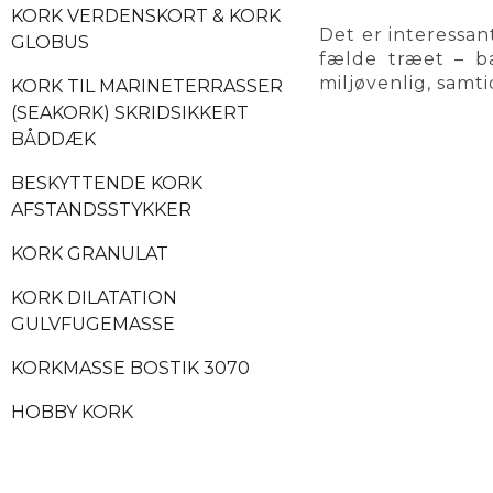
KORK VERDENSKORT & KORK
Det er interessan
GLOBUS
fælde træet – ba
miljøvenlig, samt
KORK TIL MARINETERRASSER
(SEAKORK) SKRIDSIKKERT
BÅDDÆK
BESKYTTENDE KORK
AFSTANDSSTYKKER
KORK GRANULAT
KORK DILATATION
GULVFUGEMASSE
KORKMASSE BOSTIK 3070
HOBBY KORK
KORK TIL GRAVERING OG
LASERSKÆRING