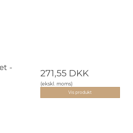
æt -
271,55 DKK
(ekskl. moms)
Vis produkt