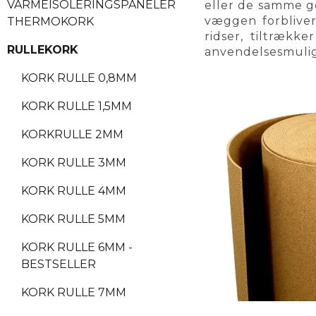
VARMEISOLERINGSPANELER
eller de samme ge
væggen forbliver
THERMOKORK
ridser, tiltrækk
RULLEKORK
anvendelsesmulig
KORK RULLE 0,8MM
KORK RULLE 1,5MM
KORKRULLE 2MM
KORK RULLE 3MM
KORK RULLE 4MM
KORK RULLE 5MM
KORK RULLE 6MM -
BESTSELLER
KORK RULLE 7MM