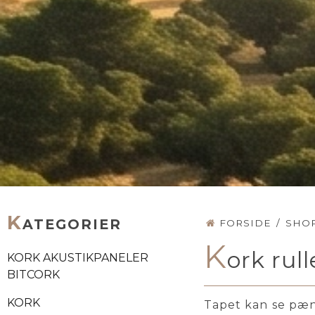
K
ATEGORIER
FORSIDE
/
SHO
K
ork rul
KORK AKUSTIKPANELER
BITCORK
KORK
Tapet kan se pæn