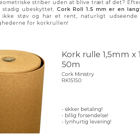
ometriske striber uden at blive træt af det? Eft
 stadig ubeskyttet.
Cork Roll 1.5 mm er en lang
er ikke støv og har et rent, naturligt udseen
hederne for korkrullen!
Kork rulle 1,5mm x
50m
Cork Ministry
RK15150
- sikker betaling!
- billig forsendelse!
- lynhurtig levering!