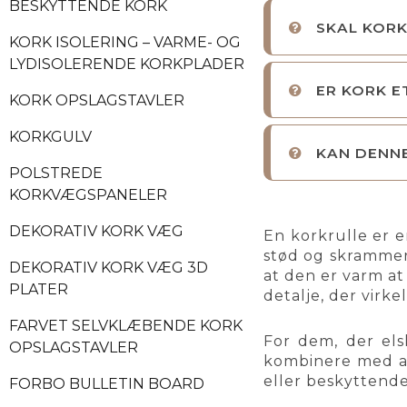
BESKYTTENDE KORK
SKAL KORK
KORK ISOLERING – VARME- OG
LYDISOLERENDE KORKPLADER
ER KORK E
KORK OPSLAGSTAVLER
KORKGULV
KAN DENN
POLSTREDE
KORKVÆGSPANELER
DEKORATIV KORK VÆG
En korkrulle er 
stød og skrammer 
DEKORATIV KORK VÆG 3D
at den er varm at
PLATER
detalje, der virke
FARVET SELVKLÆBENDE KORK
For dem, der el
OPSLAGSTAVLER
kombinere med and
eller beskyttende
FORBO BULLETIN BOARD