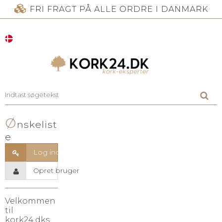
FRI FRAGT PÅ ALLE ORDRE I DANMARK
Ø
nskelist
e
Log ind
Opret bruger
Velkommen
til
kork24.dks