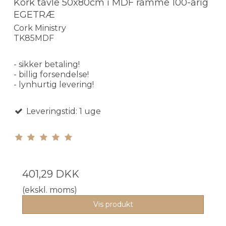
Kork tavle 50x80cm i MDF ramme 100-årig
EGETRÆ
Cork Ministry
TK85MDF
- sikker betaling!
- billig forsendelse!
- lynhurtig levering!
Leveringstid: 1 uge
401,29 DKK
(ekskl. moms)
Vis produkt